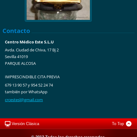
Contacto
Centro Médico Este S.L.U
Avda. Ciudad de Chiva, 17 Bj 2
Sevilla 41019
PARQUE ALCOSA
IMPRESCINDIBLE CITA PREVIA
679 13 90 57 y 954 52 24 74
también por WhatsApp
crcestes
l@gmail.
com
Versión Clásica
To Top